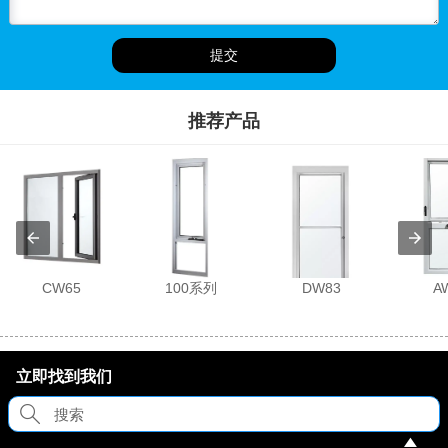
提交
推荐产品
CW65
100系列
DW83
A
立即找到我们

