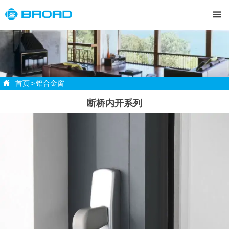


首页
>
铝合金窗
断桥内开系列