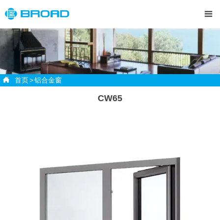


首页
>
铝合金窗
CW65